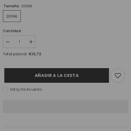
Tamaño:
200ML
200ML
Cantidad:
I18n
I18n
Error:
Error:
Missing
Missing
€10,72
Total parcial:
interpolation
interpolation
value
value
&quot;producto&quot;
&quot;producto&quot;
for
for
&quot;Reducir
&quot;Aumentar
AÑADIR A LA CESTA
la
la
cantidad
cantidad
de
de
Estoy De Acuerdo
{{
{{
producto
producto
}}&quot;
}}&quot;