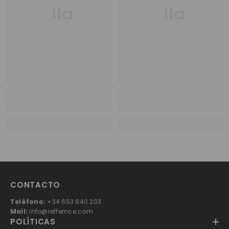
Ella
Ella
CONTACTO
Teléfono:
+34 653 840 203
Mail:
info@reffernce.com
POLÍTICAS