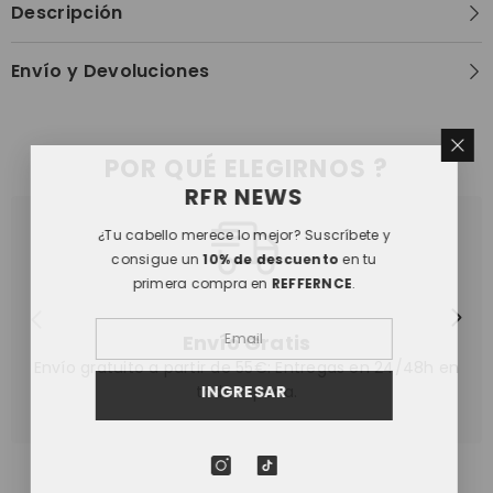
Descripción
Envío y Devoluciones
POR QUÉ ELEGIRNOS ?
RFR NEWS
¿Tu cabello merece lo mejor? Suscríbete y
consigue un
10% de descuento
en tu
primera compra en
REFFERNCE
.
Envío Gratis
Envío gratuito a partir de 55€: Entregas en 24/48h en
INGRESAR
toda España.